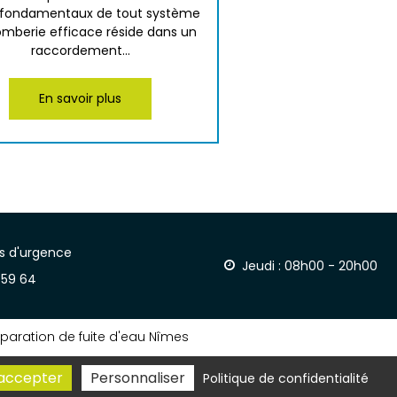
rs fondamentaux de tout système
omberie efficace réside dans un
raccordement...
En savoir plus
ns d'urgence
Jeudi : 08h00 - 20h00
 59 64
paration de fuite d'eau Nîmes
accepter
Personnaliser
Politique de confidentialité
2026