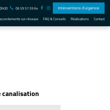
20h00
06 59 57 59 64
Interventions d'urgence
accordements sur réseaux
FAQ & Conseils
Réalisations
Contact
 canalisation