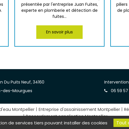
es
présentée par l'entreprise Juan Fuites,
pilie
.
experte en plomberie et détection de
de pl
fuites...
En savoir plus
 Du Puits Neuf, 34160
Interventio
s-des-Mourgues
06 59 57
d'eau Montpellier
Entreprise d'assainissement Montpellier
Ré
Raccordement canalisation Montpellier
Tout 
tion de services tiers pouvant installer des cookies
légales
Charte d’utilisation des données
Gestion des cookies