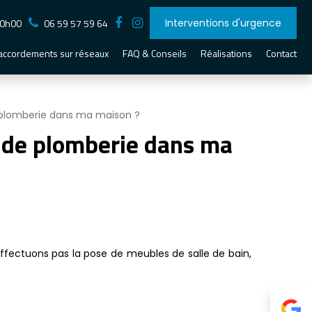
20h00
06 59 57 59 64
Interventions d'urgence
accordements sur réseaux
FAQ & Conseils
Réalisations
Contact
 plomberie dans ma maison ?
 de plomberie dans ma
effectuons pas la pose de meubles de salle de bain,